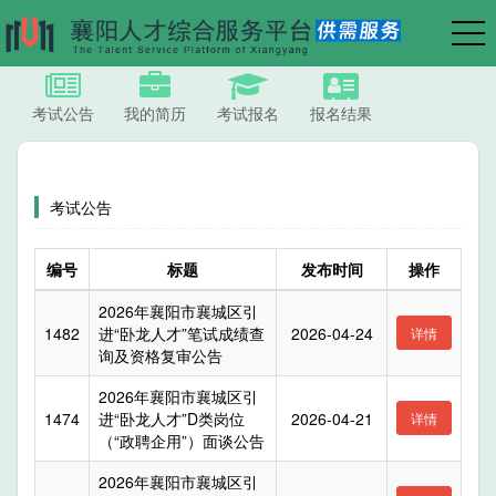
考试公告
我的简历
考试报名
报名结果
导航
岗位需求
专项招聘
公示公告
人才求职
|
考试公告
编号
标题
发布时间
操作
2026年襄阳市襄城区引
1482
进“卧龙人才”笔试成绩查
2026-04-24
详情
询及资格复审公告
2026年襄阳市襄城区引
1474
进“卧龙人才”D类岗位
2026-04-21
详情
（“政聘企用”）面谈公告
2026年襄阳市襄城区引