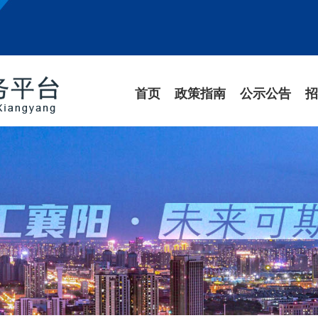
首页
政策指南
公示公告
招