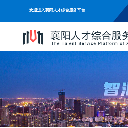
欢迎进入襄阳人才综合服务平台