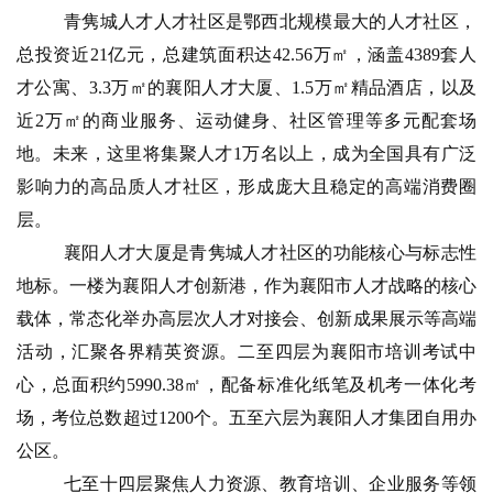
青隽城人才人才社区是鄂西北规模最大的人才社区，
总投资近21亿元，总建筑面积达42.56万㎡，涵盖4389套人
才公寓、3.3万㎡的襄阳人才大厦、1.5万㎡精品酒店，以及
近2万㎡的商业服务、运动健身、社区管理等多元配套场
地。未来，这里将集聚人才1万名以上，成为全国具有广泛
影响力的高品质人才社区，形成庞大且稳定的高端消费圈
层。
襄阳人才大厦是青隽城人才社区的功能核心与标志性
地标。一楼为襄阳人才创新港，作为襄阳市人才战略的核心
载体，常态化举办高层次人才对接会、创新成果展示等高端
活动，汇聚各界精英资源。二至四层为襄阳市培训考试中
心，总面积约5990.38㎡，配备标准化纸笔及机考一体化考
场，考位总数超过1200个。五至六层为襄阳人才集团自用办
公区。
七至十四层聚焦人力资源、教育培训、企业服务等领