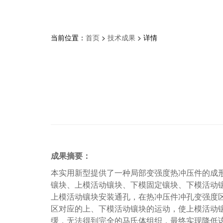
当前位置：
首页
>
技术成果
> 详情
成果摘要：
本实用新型提供了一种局部变强度热冲压件的成
镶块、上模活动镶块、下模固定镶块、下模活动
上模活动镶块安装通孔，在热冲压件冲孔变强度
区对应的上、下模活动镶块的运动，使上模活动
缓，无法得到完全的马氏体组织，最终实现降低该